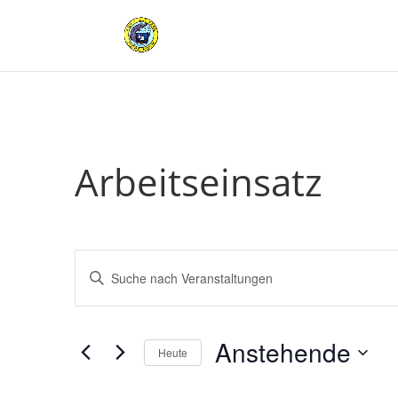
Arbeitseinsatz
Veranstaltungen
Bitte
Suche
Schlüsselwort
und
eingeben.
Ansichten,
Suche
Anstehende
Navigation
nach
Heute
Veranstaltungen
Datum
Schlüsselwort.