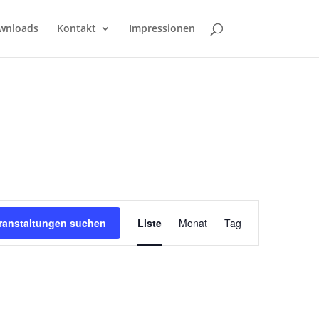
wnloads
Kontakt
Impressionen
Veranstaltung
Ansichten-
ranstaltungen suchen
Liste
Monat
Tag
Navigation